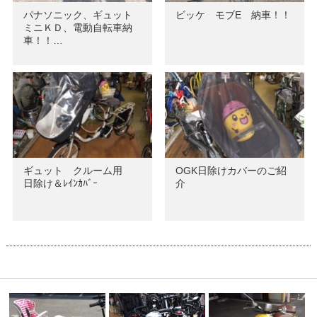
パナソニック、ギュット
ビッケ モブE 納車！！
ミニＫＤ、電動自転車納
車！！…
ギュット クルーム用
OGK日除けカバーのご紹
日除け＆ﾚｲﾝｶﾊﾞｰ
介