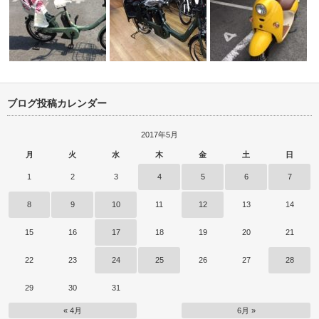
ブログ投稿カレンダー
ムレット納
ギュットアニーズEX 入荷しま
ビッケ モブE 納車！！
した。
中古バイク完成、４スト
2017年5月
月
火
水
木
金
土
日
1
2
3
4
5
6
7
8
9
10
11
12
13
14
15
16
17
18
19
20
21
22
23
24
25
26
27
28
29
30
31
« 4月
6月 »