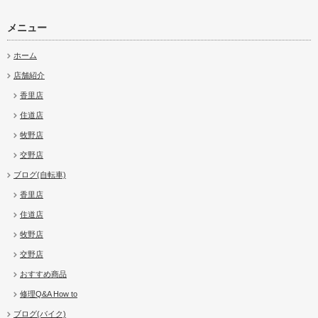
メニュー
ホーム
店舗紹介
香里店
住道店
牧野店
交野店
ブログ(自転車)
香里店
住道店
牧野店
交野店
おすすめ商品
修理Q&A How to
ブログ(バイク)