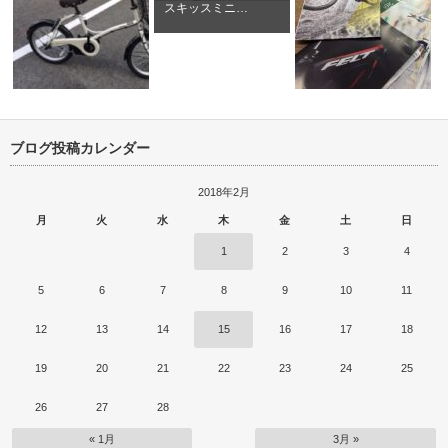
スキッスミニ…
ブログ投稿カレンダー
パナソニック グリッター 電
ライトウェイ､ＧＴ､フェ
’s…
動自転車納車…
2018展示…
2018年2月
月
火
水
木
金
土
日
1
2
3
4
5
6
7
8
9
10
11
12
13
14
15
16
17
18
19
20
21
22
23
24
25
26
27
28
« 1月
3月 »