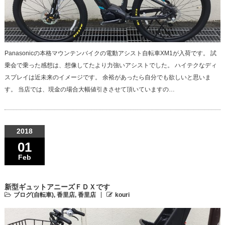
Panasonicの本格マウンテンバイクの電動アシスト自転車XM1が入荷です。 試
乗会で乗った感想は、想像してたより力強いアシストでした。 ハイテクなディ
スプレイは近未来のイメージです。 余裕があったら自分でも欲しいと思いま
す。 当店では、現金の場合大幅値引きさせて頂いていますの…
2018
01
Feb
新型ギュットアニーズＦＤＸです
ブログ(自転車)
,
香里店
,
香里店
kouri