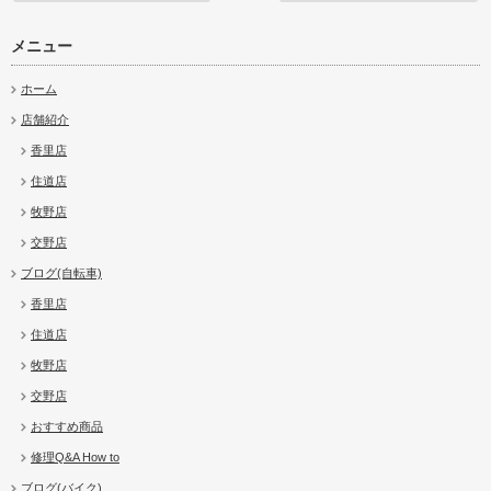
メニュー
ホーム
店舗紹介
香里店
住道店
牧野店
交野店
ブログ(自転車)
香里店
住道店
牧野店
交野店
おすすめ商品
修理Q&A How to
ブログ(バイク)