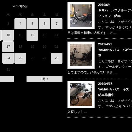
2019/6/4
2017年5月
ヤマハ パスクルーデ
水
木
金
土
日
ィション 納車
こんにちは、さがサイ
3
4
5
6
7
す。 すっかり暑くな
日は電動自転車の納車です。大…
10
11
12
13
14
2019/4/29
17
18
19
20
21
YAMAHA パス バビ
車
24
25
26
27
28
こんにちは、さがサイ
す。 ゴールデンウィ
31
してますので、頑張っていきま…
6月 »
2019/4/17
YAMAHA パス キ
納車準備中
こんにちは さがサイ
す。 ヤマハよりPAS KISS
入荷しまし…