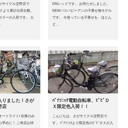
がサイクル交野店で
DMレッドです。 お待たせしました。
ックより累計出荷台数、
NEWパスバビーアンの子乗せ無モデル
カラーの入荷です。 カ
です。 今使っている子乗せを、ほとん
…
ど…
入りました！さが
ﾊﾟﾅｿﾆｯｸ電動自転車、ﾋﾞﾋﾞＤ
野店
Ｘ限定色入荷！！
オートライト! 在庫のみ
こんにちは、さがサイクル交野店で
お早めに！ ご来店お待
す。 ﾊﾟﾅｿﾆｯｸより限定色のﾋﾞﾋﾞＤＸが入