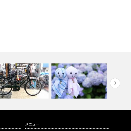
パナソニッ
メニュー
野店 PAS Ami展示中！
雨降り必須アイテム
搭載！子乗