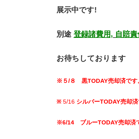
展示中です!
別途
登録諸費用,
自賠責
お待ちしております
※５/８ 黒TODAY売却済で
※
5/16
シルバー
TODAY
売却済
※6/14 ブルーTODAY売