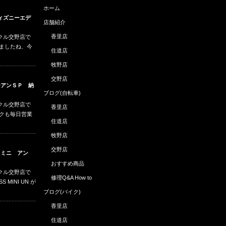
ホーム
ィズニーエデ
店舗紹介
香里店
クル交野店で
りましたね、今
住道店
牧野店
交野店
ーアンＳＰ 納
ブログ(自転車)
クル交野店で
香里店
ークも毎日営業
住道店
牧野店
交野店
ス ミニ アン
おすすめ商品
クル交野店で
修理Q&A How to
 MINI UN が
ブログ(バイク)
香里店
住道店