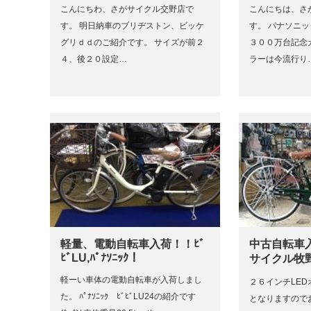
こんにちわ、さがサイクル交野店で
こんにちは、さ
す。 明日納車のブリヂストン、ビッケ
す。 パナソニ
グリｄｄのご紹介です。 サイズが前２
３００万台記念
４、後２０設定…
ラーは今流行り
軽量、電動自転車入荷！！ﾋﾞ
中古自転車
ﾋﾞLU,ﾊﾟﾅｿﾆｯｸ！
サイクル牧
軽ーい車体の電動自転車が入荷しまし
２６インチLED
た。 ﾊﾟﾅｿﾆｯｸ ﾋﾞﾋﾞLU24の紹介です
となりますので