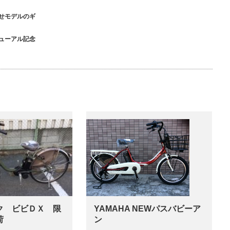
せモデルのギ
ューアル記念
ク ビビＤＸ 限
YAMAHA NEWパスバビーア
荷
ン