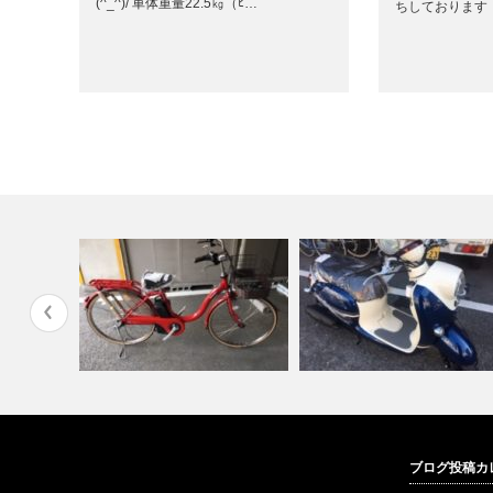
(^_^)/ 車体重量22.5㎏（ﾋ…
ちしております！
パナソニック 電動自転車 テ
ブログ投稿カ
ィモＬ入荷
ヤマハ ビーノ 入荷