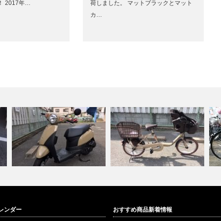
 2017年…
荷しました。 マットブラックとマット
カ…
さがサイクル交野店、中古バイ
パナソニック、ギュットミニＫ
レンダー
おすすめ商品新着情報
ク入荷しまし…
Ｄ、電動自転…
牧