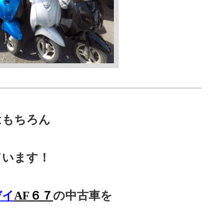
はもちろん
ています！
デイ
の中古車を
AF６７