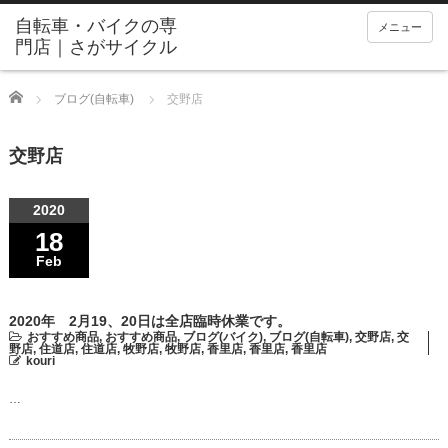
メニュー
Home
ブログ(自転車)
交野店
交野店
2020
18
Feb
2020年 2月19、20日は全店臨時休業です。
おすすめ商品
,
おすすめ商品
,
ブログ(バイク)
,
ブログ(自転車)
,
交野店
,
交
野店
,
住道店
,
住道店
,
牧野店
,
牧野店
,
香里店
,
香里店
,
香里店
kouri
…