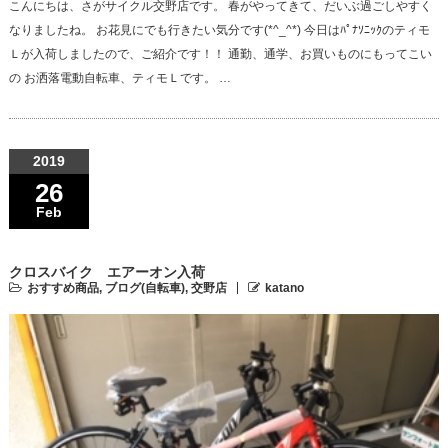
こんにちは、さがサイクル交野店です。 春がやってきて、だいぶ過ごしやすく
なりましたね。 お花見にでも行きたい気分です(*^_^*) 今日はﾊﾟﾅｿﾆｯｸのティモ
Ｌが入荷しましたので、ご紹介です！！ 通勤、通学、お買いものにもってこい
の お洒落電動自転車、ティモＬです。 …
2019
26
Feb
クロスバイク エアーオン入荷
おすすめ商品
,
ブログ(自転車)
,
交野店
katano