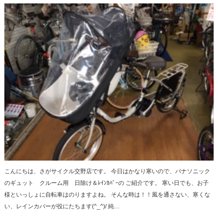
こんにちは、さがサイクル交野店です。 今日はかなり寒いので、パナソニック
のギュット クルーム用 日除け＆ﾚｲﾝｶﾊﾞｰの ご紹介です。 寒い日でも、お子
様といっしょに自転車はのりますよね。 そんな時は！！風を通さない、寒くな
い、レインカバーが役にたちます(^_^)/ 純…