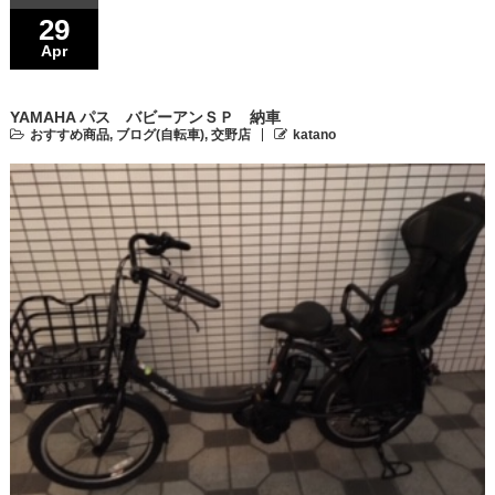
29
Apr
YAMAHA パス バビーアンＳＰ 納車
おすすめ商品
,
ブログ(自転車)
,
交野店
katano