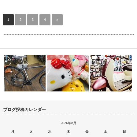
1
2
3
4
»
ブログ投稿カレンダー
店 ブリヂス
中古車の入荷です！！ホンダ
パナソニック ギュッ
キャラグッズ
スクーピー …
ームＤＸ 納…
2026年8月
月
火
水
木
金
土
日