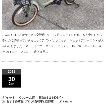
こんにちは、さがサイクル交野店です。 ２月になりましたね、もう少ししたら
春なので頑張っていきましょう(^_^)/ パナソニック ギュットアニーズＤＸが入
荷いたしました。 ギュットアニーズＤＸ バッテリー16.0Ah 50～80㎞ 走
行 20インチ 142㎝～ 適応身長…
2019
30
Jan
ギュット クルーム用 日除け＆ﾚｲﾝｶﾊﾞｰ
おすすめ商品
,
ブログ(自転車)
,
交野店
katano