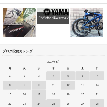
YAMAHA NEWモデル入荷
ブログ投稿カレンダー
ディズニー
ライトウェイ､ＧＴ､フェルト
2018展示…
Tern 2017 Verge N8 ラ…
2017年5月
月
火
水
木
金
土
日
1
2
3
4
5
6
7
8
9
10
11
12
13
14
15
16
17
18
19
20
21
22
23
24
25
26
27
28