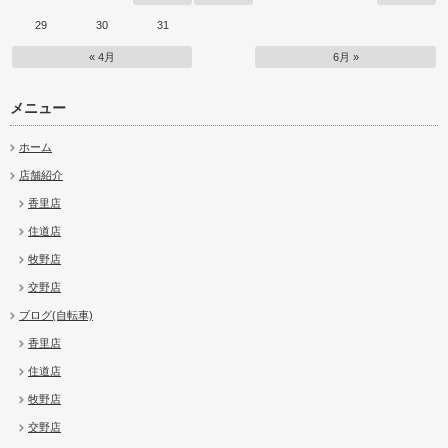
29
30
31
« 4月
6月 »
メニュー
ホーム
店舗紹介
香里店
住道店
牧野店
交野店
ブログ(自転車)
香里店
住道店
牧野店
交野店