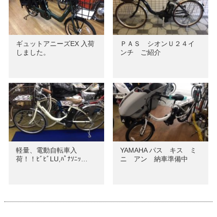
ギュットアニーズEX 入荷
ＰＡＳ シオンＵ２４イ
しました。
ンチ ご紹介
軽量、電動自転車入
YAMAHA パス キス ミ
荷！！ﾋﾞﾋﾞLU,ﾊﾟﾅｿﾆｯ…
ニ アン 納車準備中