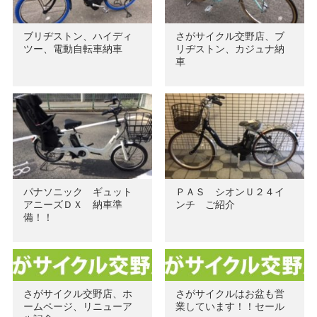
ブリヂストン、ハイディ
さがサイクル交野店、ブ
ツー、電動自転車納車
リヂストン、カジュナ納
車
パナソニック ギュット
ＰＡＳ シオンＵ２４イ
アニーズＤＸ 納車準
ンチ ご紹介
備！！
さがサイクル交野店、ホ
さがサイクルはお盆も営
ームページ、リニューア
業しています！！セール