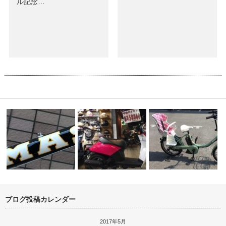
ル記念…
ブログ投稿カレンダー
ッター 電
中古バイク、ホンダtoday、展
MASI MINI VERO 48 ホワ…
示中！！…
ビッケ モブE 納車！！
2017年5月