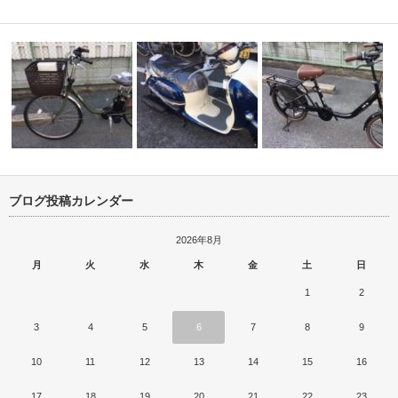
ブログ投稿カレンダー
、ブリヂス
パナソニック ビビＤＸ 限定
さがサイクル交野店、ミ
カラー入荷
ヤマハ ビーノ 入荷
リ自転車入荷…
2026年8月
月
火
水
木
金
土
日
1
2
3
4
5
6
7
8
9
10
11
12
13
14
15
16
17
18
19
20
21
22
23