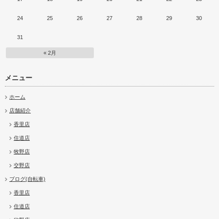
24
25
26
27
28
29
30
31
« 2月
メニュー
ホーム
店舗紹介
香里店
住道店
牧野店
交野店
ブログ(自転車)
香里店
住道店