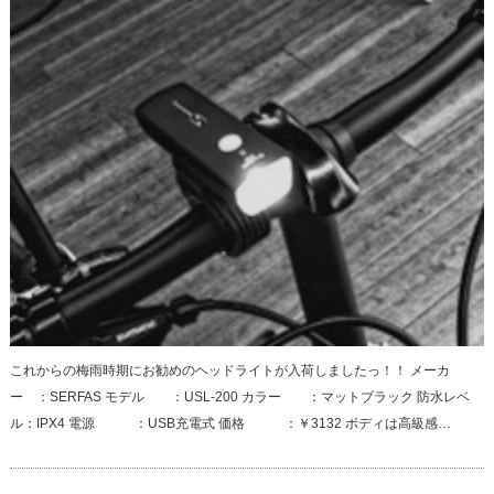
これからの梅雨時期にお勧めのヘッドライトが入荷しましたっ！！ メーカ
ー ：SERFAS モデル ：USL-200 カラー ：マットブラック 防水レベ
ル：IPX4 電源 ：USB充電式 価格 ：￥3132 ボディは高級感…