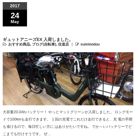
2017
24
May
ギュットアニーズEX 入荷しました。
おすすめ商品
,
ブログ(自転車)
,
住道店
suminodou
大容量20.0Ahバッテリー！ やっとマットグリーンが入荷しました。 ロングモー
ドで100kmも走行できます。 １回の充電でこれだけ走行できると、充 電の手間
も省けるので、毎日忙しい方に はありがたいですね。 でか～いバッテリーでど
こまでも行けそうです。 ぜ…