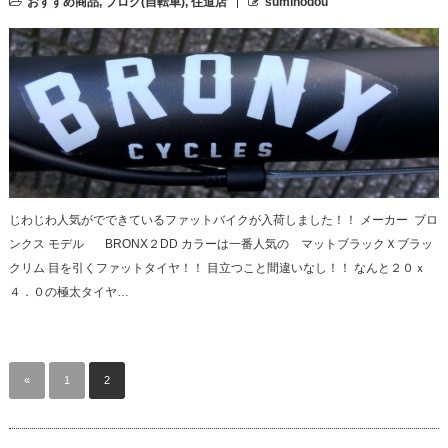
おすすめ商品
,
ブログ(自転車)
,
住道店
suminodou
じわじわ人気がでできているファットバイクが入荷しました！！ メーカー ブロ
ンクス モデル BRONX２DD カラーは一番人気の マットブラックＸブラッ
クリム 目を引くファットタイヤ！！ 目立つこと間違いなし！！ なんと２０ｘ
４．０の極太タイヤ…
«
1
2