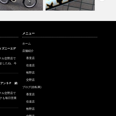
ナソニック グリッター 電
ブリヂスト
メニュー
自転車納車…
MASI MINI VERO 48 ホワ…
電動自転車
ホーム
ィズニーエデ
店舗紹介
香里店
クル交野店で
りましたね、今
住道店
牧野店
交野店
ーアンＳＰ 納
ブログ(自転車)
クル交野店で
香里店
ークも毎日営業
住道店
牧野店
交野店