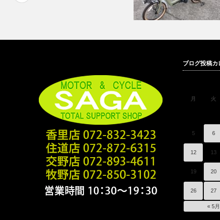
パナソニック、ギュットアニ
ブログ投稿カ
ズＤＸ 入荷…
月
火
5
6
12
13
19
20
26
27
« 5月