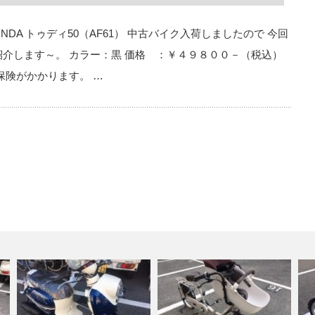
DA トゥディ50（AF61） 中古バイク入荷しましたので 今回
介します～。 カラー：黒 価格 ：￥４９８００－（税込）
責保険がかかります。 …