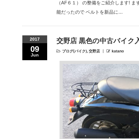
（AF６１） の整備をご紹介します! 
能だったので ベルトを新品に…
2017
交野店 黒色の中古バイク
09
ブログ(バイク)
,
交野店
katano
Jun