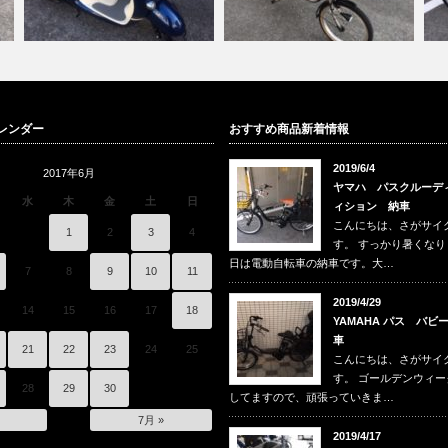
ー
パナソニック ギュット、クル
パ
レンダー
おすすめ商品新着情報
ヤマハ ビーノ 入荷
ームＤＸ 納…
動
2019/6/4
2017年6月
ヤマハ パスクルーデ
水
木
金
土
日
ィション 納車
こんにちは、さがサイ
1
2
3
4
す。 すっかり暑くな
日は電動自転車の納車です。大…
7
8
9
10
11
2019/4/29
14
15
16
17
18
YAMAHA パス バビ
車
21
22
23
24
25
こんにちは、さがサイ
す。 ゴールデンウィ
28
29
30
してますので、頑張っていきま…
7月 »
2019/4/17